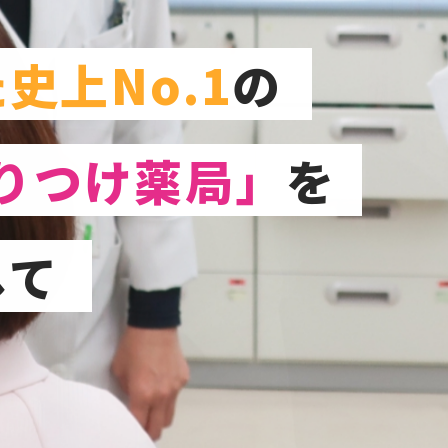
史上No.1
の
りつけ薬局」
を
して