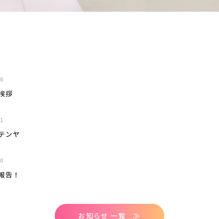
06
挨拶
01
テンヤ
20
報告！
お知らせ 一覧 ≫