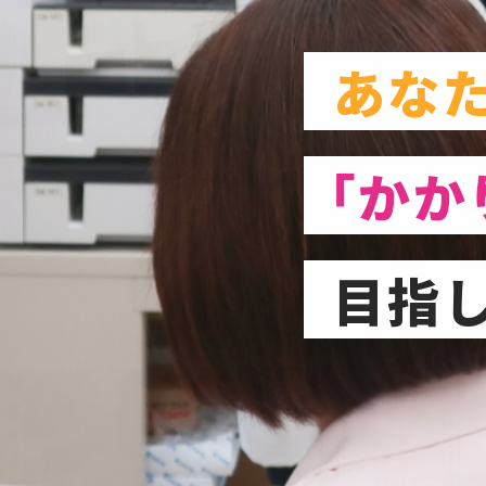
あなた
「かか
目指