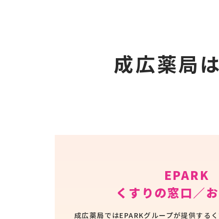
成広薬局
EPARK
くすりの窓口／
お
成広薬局ではEPARKグループが提供する