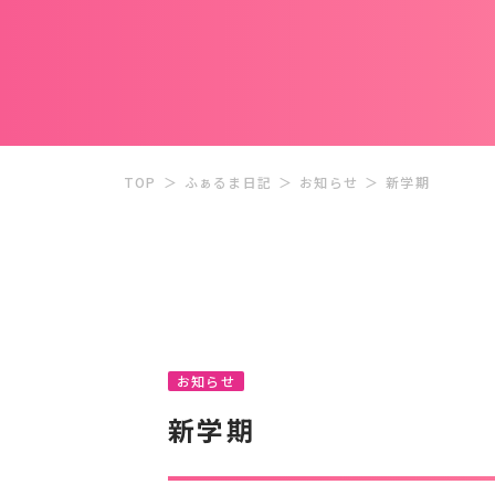
TOP
＞
ふぁるま日記
＞
お知らせ
＞
新学期
お知らせ
新学期